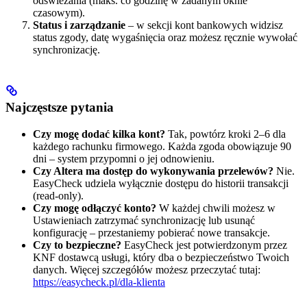
odświeżania (maks. co godzinę w zadanym oknie
czasowym).
Status i zarządzanie
– w sekcji kont bankowych widzisz
status zgody, datę wygaśnięcia oraz możesz ręcznie wywołać
synchronizację.
Najczęstsze pytania
Czy mogę dodać kilka kont?
Tak, powtórz kroki 2–6 dla
każdego rachunku firmowego. Każda zgoda obowiązuje 90
dni – system przypomni o jej odnowieniu.
Czy Altera ma dostęp do wykonywania przelewów?
Nie.
EasyCheck udziela wyłącznie dostępu do historii transakcji
(read-only).
Czy mogę odłączyć konto?
W każdej chwili możesz w
Ustawieniach zatrzymać synchronizację lub usunąć
konfigurację – przestaniemy pobierać nowe transakcje.
Czy to bezpieczne?
EasyCheck jest potwierdzonym przez
KNF dostawcą usługi, który dba o bezpieczeństwo Twoich
danych. Więcej szczegółów możesz przeczytać tutaj:
https://easycheck.pl/dla-klienta