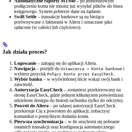
Automatyczne raporty MT940
– po jednorazowym
podłączeniu konta nie musisz już wysyłać plików do biura
księgowego. System pobierze dane na żądanie.
Swift Settle
– transakcje bankowe są na bieżąco
porównywane z fakturami w Altera i oznaczane jako
opłacone (w całości lub częściowo).
Jak działa proces?
Logowanie
– zaloguj się do aplikacji Altera.
Nawigacja
– przejdź do
i
Ustawienia → Konta bankowe
wybierz przycisk
.
Połącz konto przez EasyCheck
Wybór banku
– w wyświetlonej liście wskaż swój bank i
zatwierdź.
Autoryzacja EasyCheck
– zostaniesz przekierowany na
stronę EasyCheck, gdzie jednym kliknięciem potwierdzasz
udzielenie dostępu do historii rachunku (tylko do odczytu).
Powrót do Altera
– po udanej autoryzacji EasyCheck
przekieruje Cię z powrotem do aplikacji; zobaczysz
komunikat o pomyślnym dodaniu konta.
Pierwsza synchronizacja
– w tle uruchomi się pobranie
ostatnich transakcji oraz konfiguracja automatycznego