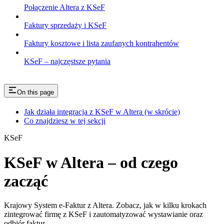
Połączenie Altera z KSeF
Faktury sprzedaży i KSeF
Faktury kosztowe i lista zaufanych kontrahentów
KSeF – najczęstsze pytania
On this page
Jak działa integracja z KSeF w Altera (w skrócie)
Co znajdziesz w tej sekcji
KSeF
KSeF w Altera – od czego
zacząć
Krajowy System e-Faktur z Altera. Zobacz, jak w kilku krokach
zintegrować firmę z KSeF i zautomatyzować wystawianie oraz
odbiór faktur.