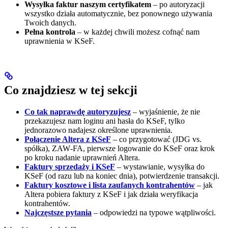
Wysyłka faktur naszym certyfikatem
– po autoryzacji
wszystko działa automatycznie, bez ponownego używania
Twoich danych.
Pełna kontrola
– w każdej chwili możesz cofnąć nam
uprawnienia w KSeF.
Co znajdziesz w tej sekcji
Co tak naprawdę autoryzujesz
– wyjaśnienie, że nie
przekazujesz nam loginu ani hasła do KSeF, tylko
jednorazowo nadajesz określone uprawnienia.
Połączenie Altera z KSeF
– co przygotować (JDG vs.
spółka), ZAW‑FA, pierwsze logowanie do KSeF oraz krok
po kroku nadanie uprawnień Altera.
Faktury sprzedaży i KSeF
– wystawianie, wysyłka do
KSeF (od razu lub na koniec dnia), potwierdzenie transakcji.
Faktury kosztowe i lista zaufanych kontrahentów
– jak
Altera pobiera faktury z KSeF i jak działa weryfikacja
kontrahentów.
Najczęstsze pytania
– odpowiedzi na typowe wątpliwości.