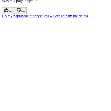
Was this page helpful?
Yes
No
Co tak naprawdę autoryzujesz – i czego nam nie dajesz