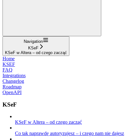
Navigation
KSeF
KSeF w Altera – od czego zacząć
Home
KSEF
FAQ
Integrations
Changelog
Roadmap
OpenAPI
KSeF
KSeF w Altera – od czego zacząć
Co tak naprawdę autoryzujesz – i czego nam nie dajesz